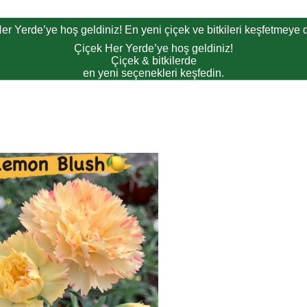
er Yerde’ye hoş geldiniz! En yeni çiçek ve bitkileri keşfetmeye d
Çiçek Her Yerde’ye hoş geldiniz!
Çiçek & bitkilerde
en yeni seçenekleri keşfedin.