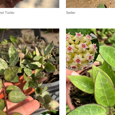
el Türler
Setler