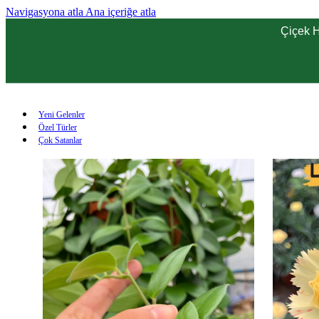
Navigasyona atla
Ana içeriğe atla
Çiçek H
Yeni Gelenler
Özel Türler
Çok Satanlar