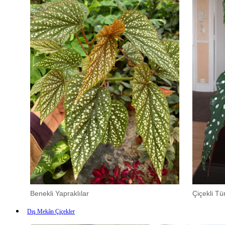
Benekli Yapraklılar
Çiçekli Tür
Dış Mekân Çiçekler