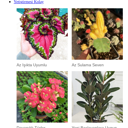
Yetiştirmesi Kolay
Az Işıkta Uyumlu
Az Sulama Seven
Dayanıklı Türler
Yeni Başlayanlara Uygun