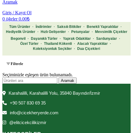
Aramak
Giriş / Kayıt Ol
0
öğeler
0.00
₺
Tüm Ürünler
·
İndirimler
·
Saksılı Bitkiler
·
Benekli Yapraklılar
·
Hediyelik Ürünler
·
Hızlı Gelişenler
·
Petunyalar
·
Mevsimlik Çiçekler
Begonvil
·
Dayanıklı Türler
·
Yaprak Odaklılar
·
Sardunyalar
·
Özel Türler
·
Thailand Kökenli
·
Alacalı Yapraklılar
·
Koleksiyonluk Seçkiler
·
Dua Çiçekleri
Filtrele
Seçiminizle eşleşen ürün bulunamadı.
Aramak
Karahalilli, Karahalilli Yolu, 35840 Bayındır/İzmir
+90 507 830 69 35
info@cicekheryerde.com
@elitcicekcilikizmir