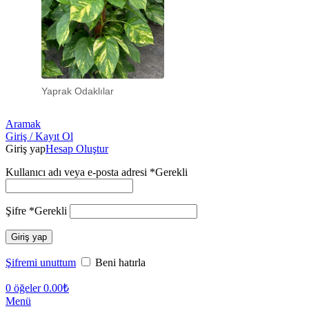
Yaprak Odaklılar
Aramak
Giriş / Kayıt Ol
Giriş yap
Hesap Oluştur
Kullanıcı adı veya e-posta adresi
*
Gerekli
Şifre
*
Gerekli
Giriş yap
Şifremi unuttum
Beni hatırla
0
öğeler
0.00
₺
Menü