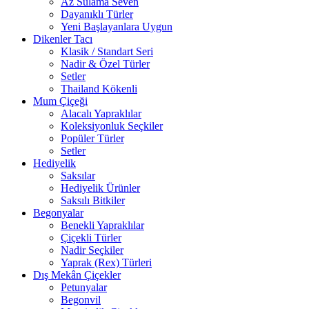
Az Sulama Seven
Dayanıklı Türler
Yeni Başlayanlara Uygun
Dikenler Tacı
Klasik / Standart Seri
Nadir & Özel Türler
Setler
Thailand Kökenli
Mum Çiçeği
Alacalı Yapraklılar
Koleksiyonluk Seçkiler
Popüler Türler
Setler
Hediyelik
Saksılar
Hediyelik Ürünler
Saksılı Bitkiler
Begonyalar
Benekli Yapraklılar
Çiçekli Türler
Nadir Seçkiler
Yaprak (Rex) Türleri
Dış Mekân Çiçekler
Petunyalar
Begonvil