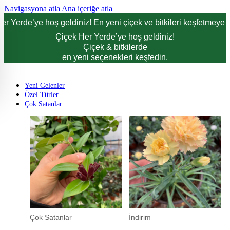
Navigasyona atla
Ana içeriğe atla
er Yerde’ye hoş geldiniz! En yeni çiçek ve bitkileri keşfetmeye d
Çiçek Her Yerde’ye hoş geldiniz!
Çiçek & bitkilerde
en yeni seçenekleri keşfedin.
Yeni Gelenler
Özel Türler
Çok Satanlar
Çok Satanlar
İndirim