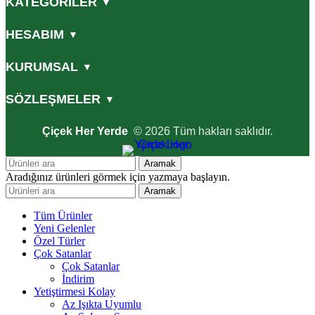
KATEGORİLER
▼
HESABIM
▼
KURUMSAL
▼
SÖZLEŞMELER
▼
Çiçek Her Yerde
© 2026 Tüm hakları saklıdır.
Aramak
Aradığınız ürünleri görmek için yazmaya başlayın.
Aramak
Tüm Ürünler
Yeni Gelenler
Özel Türler
Çok Satanlar
Çok Satanlar
İndirim
Yetiştirmesi Kolay
Az Işıkta Uyumlu