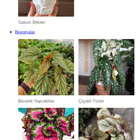
Saksılı Bitkiler
Begonyalar
Benekli Yapraklılar
Çiçekli Türler