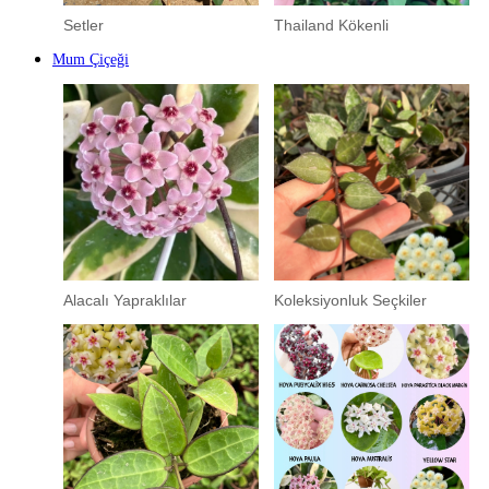
Setler
Thailand Kökenli
Mum Çiçeği
Alacalı Yapraklılar
Koleksiyonluk Seçkiler