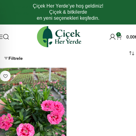
Çiçek Her Yerde’ye hoş geldiniz!
Navigasyona atla
Çiçek & bitkilerde
Ana içeriğe atla
en yeni seçenekleri keşfedin.
0
0.00
Filtrele