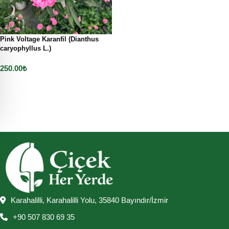
Pink Voltage Karanfil (Dianthus
caryophyllus L.)
250.00
₺
Sepete Ekle
Karahalilli, Karahalilli Yolu, 35840 Bayındır/İzmir
+90 507 830 69 35