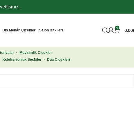
etlisiniz.
0
0.00
Dış Mekân Çiçekler
Salon Bitkileri
tunyalar
·
Mevsimlik Çiçekler
·
Koleksiyonluk Seçkiler
·
Dua Çiçekleri