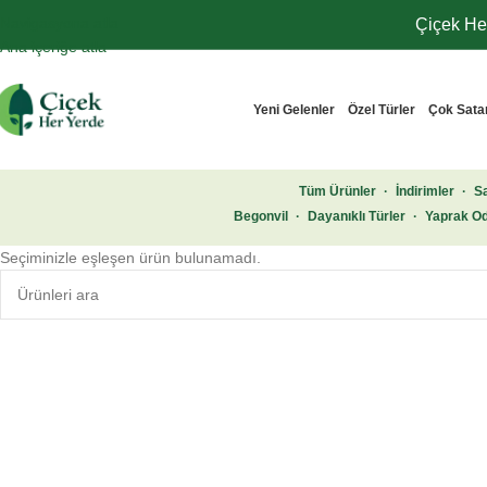
Navigasyona atla
Çiçek Her
Ana içeriğe atla
Yeni Gelenler
Özel Türler
Çok Sata
Tüm Ürünler
·
İndirimler
·
Sa
Begonvil
·
Dayanıklı Türler
·
Yaprak Od
Seçiminizle eşleşen ürün bulunamadı.