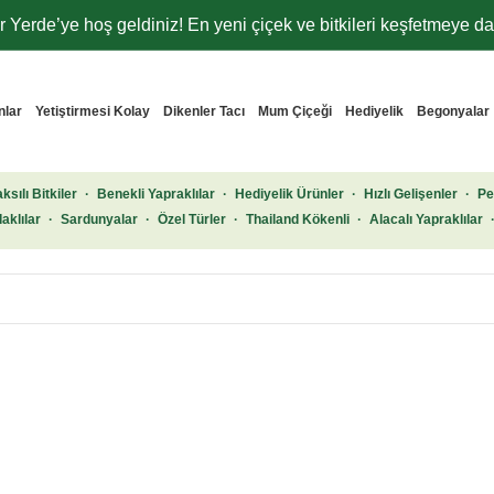
 Yerde’ye hoş geldiniz! En yeni çiçek ve bitkileri keşfetmeye dav
nlar
Yetiştirmesi Kolay
Dikenler Tacı
Mum Çiçeği
Hediyelik
Begonyalar
ksılı Bitkiler
·
Benekli Yapraklılar
·
Hediyelik Ürünler
·
Hızlı Gelişenler
·
Pe
aklılar
·
Sardunyalar
·
Özel Türler
·
Thailand Kökenli
·
Alacalı Yapraklılar