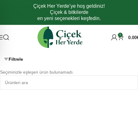
Çiçek Her Yerde’ye hoş geldiniz!
Navigasyona atla
Çiçek & bitkilerde
Ana içeriğe atla
en yeni seçenekleri keşfedin.
0
0.00
Filtrele
Seçiminizle eşleşen ürün bulunamadı.