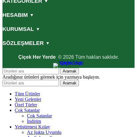
KATEGORİLER
▼
HESABIM
▼
KURUMSAL
▼
SÖZLEŞMELER
▼
Çiçek Her Yerde
© 2026 Tüm hakları saklıdır.
Aramak
Aradığınız ürünleri görmek için yazmaya başlayın.
Aramak
Tüm Ürünler
Yeni Gelenler
Özel Türler
Çok Satanlar
Çok Satanlar
İndirim
Yetiştirmesi Kolay
Az Işıkta Uyumlu