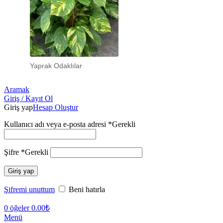
Yaprak Odaklılar
Aramak
Giriş / Kayıt Ol
Giriş yap
Hesap Oluştur
Kullanıcı adı veya e-posta adresi
*
Gerekli
Şifre
*
Gerekli
Giriş yap
Şifremi unuttum
Beni hatırla
0
öğeler
0.00
₺
Menü