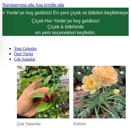
Navigasyona atla
Ana içeriğe atla
er Yerde’ye hoş geldiniz! En yeni çiçek ve bitkileri keşfetmeye d
Çiçek Her Yerde’ye hoş geldiniz!
Çiçek & bitkilerde
en yeni seçenekleri keşfedin.
Yeni Gelenler
Özel Türler
Çok Satanlar
Çok Satanlar
İndirim