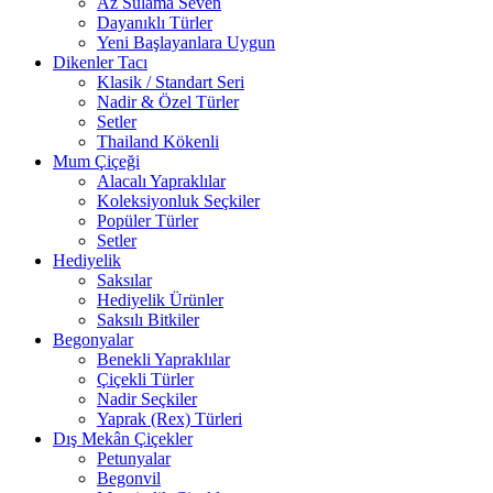
Az Sulama Seven
Dayanıklı Türler
Yeni Başlayanlara Uygun
Dikenler Tacı
Klasik / Standart Seri
Nadir & Özel Türler
Setler
Thailand Kökenli
Mum Çiçeği
Alacalı Yapraklılar
Koleksiyonluk Seçkiler
Popüler Türler
Setler
Hediyelik
Saksılar
Hediyelik Ürünler
Saksılı Bitkiler
Begonyalar
Benekli Yapraklılar
Çiçekli Türler
Nadir Seçkiler
Yaprak (Rex) Türleri
Dış Mekân Çiçekler
Petunyalar
Begonvil