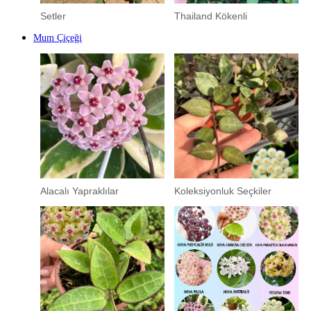
Setler
Thailand Kökenli
Mum Çiçeği
Alacalı Yapraklılar
Koleksiyonluk Seçkiler