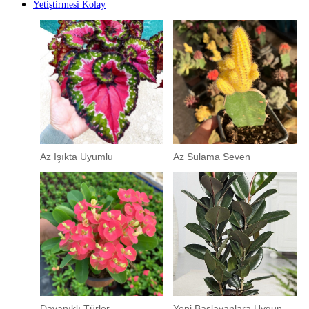
Yetiştirmesi Kolay
Az Işıkta Uyumlu
Az Sulama Seven
Dayanıklı Türler
Yeni Başlayanlara Uygun