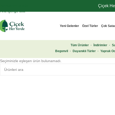
Navigasyona atla
Çiçek Her
Ana içeriğe atla
Yeni Gelenler
Özel Türler
Çok Sata
Tüm Ürünler
·
İndirimler
·
Sa
Begonvil
·
Dayanıklı Türler
·
Yaprak Od
Seçiminizle eşleşen ürün bulunamadı.