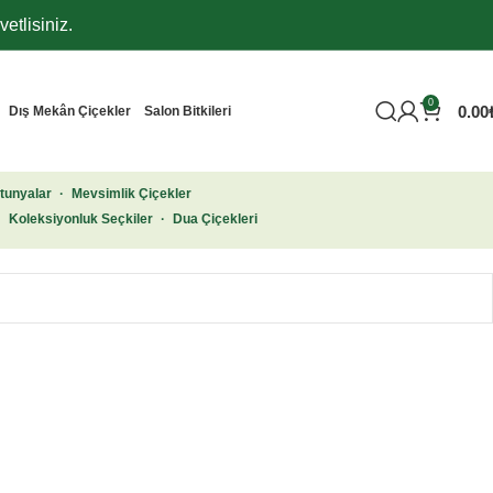
etlisiniz.
0
0.00
Dış Mekân Çiçekler
Salon Bitkileri
tunyalar
·
Mevsimlik Çiçekler
·
Koleksiyonluk Seçkiler
·
Dua Çiçekleri