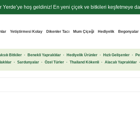
 Yerde’ye hoş geldiniz! En yeni çiçek ve bitkileri keşfetmeye dav
nlar
Yetiştirmesi Kolay
Dikenler Tacı
Mum Çiçeği
Hediyelik
Begonyalar
ksılı Bitkiler
·
Benekli Yapraklılar
·
Hediyelik Ürünler
·
Hızlı Gelişenler
·
Pe
aklılar
·
Sardunyalar
·
Özel Türler
·
Thailand Kökenli
·
Alacalı Yapraklılar