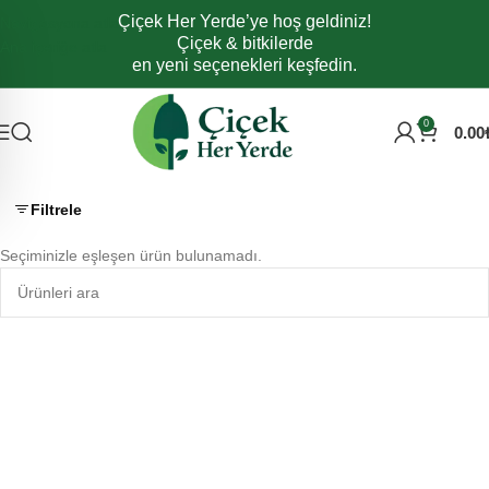
Çiçek Her Yerde’ye hoş geldiniz!
Navigasyona atla
Çiçek & bitkilerde
Ana içeriğe atla
en yeni seçenekleri keşfedin.
0
0.00
Filtrele
Seçiminizle eşleşen ürün bulunamadı.