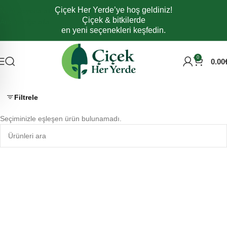
Çiçek Her Yerde’ye hoş geldiniz!
Navigasyona atla
Çiçek & bitkilerde
Ana içeriğe atla
en yeni seçenekleri keşfedin.
0
0.00
Filtrele
Seçiminizle eşleşen ürün bulunamadı.