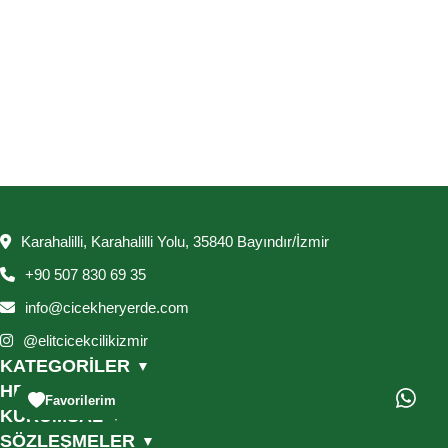
Karahalilli, Karahalilli Yolu, 35840 Bayındır/İzmir
+90 507 830 69 35
info@cicekheryerde.com
@elitcicekcilikizmir
KATEGORİLER
▼
HESABIM
▼
Favorilerim
KURUMSAL
▼
SÖZLEŞMELER
▼