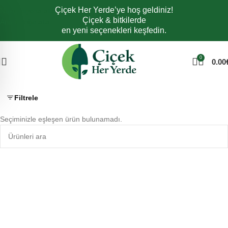
Çiçek Her Yerde’ye hoş geldiniz!
Navigasyona atla
Çiçek & bitkilerde
Ana içeriğe atla
en yeni seçenekleri keşfedin.
0
0.00
Filtrele
Seçiminizle eşleşen ürün bulunamadı.