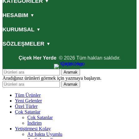
KATEGORİLER
▼
HESABIM
▼
KURUMSAL
▼
SÖZLEŞMELER
▼
Çiçek Her Yerde
© 2026 Tüm hakları saklıdır.
Aramak
Aradığınız ürünleri görmek için yazmaya başlayın.
Aramak
Tüm Ürünler
Yeni Gelenler
Özel Türler
Çok Satanlar
Çok Satanlar
İndirim
Yetiştirmesi Kolay
Az Işıkta Uyumlu