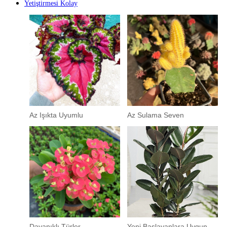
Yetiştirmesi Kolay
Az Işıkta Uyumlu
Az Sulama Seven
Dayanıklı Türler
Yeni Başlayanlara Uygun