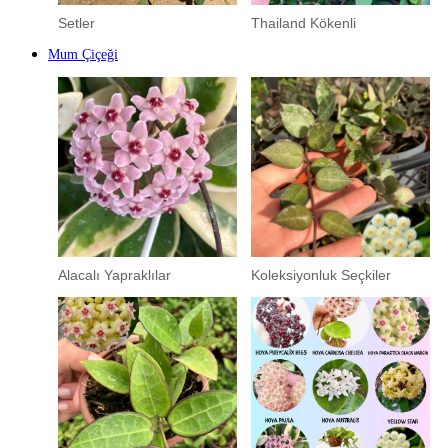
Setler
Thailand Kökenli
Mum Çiçeği
Alacalı Yapraklılar
Koleksiyonluk Seçkiler