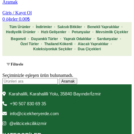
Aramak
Giriş / Kayıt Ol
0
öğeler
0.00
₺
Tüm Ürünler
·
İndirimler
·
Saksılı Bitkiler
·
Benekli Yapraklılar
·
Hediyelik Ürünler
·
Hızlı Gelişenler
·
Petunyalar
·
Mevsimlik Çiçekler
Begonvil
·
Dayanıklı Türler
·
Yaprak Odaklılar
·
Sardunyalar
·
Özel Türler
·
Thailand Kökenli
·
Alacalı Yapraklılar
·
Koleksiyonluk Seçkiler
·
Dua Çiçekleri
Filtrele
Seçiminizle eşleşen ürün bulunamadı.
Aramak
Karahalilli, Karahalilli Yolu, 35840 Bayındır/İzmir
+90 507 830 69 35
info@cicekheryerde.com
@elitcicekcilikizmir