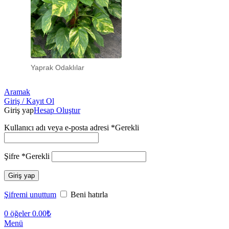
Yaprak Odaklılar
Aramak
Giriş / Kayıt Ol
Giriş yap
Hesap Oluştur
Kullanıcı adı veya e-posta adresi
*
Gerekli
Şifre
*
Gerekli
Giriş yap
Şifremi unuttum
Beni hatırla
0
öğeler
0.00
₺
Menü