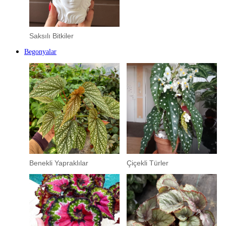
Saksılı Bitkiler
Begonyalar
Benekli Yapraklılar
Çiçekli Türler