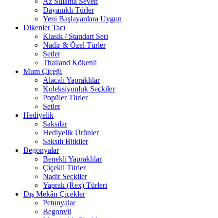
Az Sulama Seven
Dayanıklı Türler
Yeni Başlayanlara Uygun
Dikenler Tacı
Klasik / Standart Seri
Nadir & Özel Türler
Setler
Thailand Kökenli
Mum Çiçeği
Alacalı Yapraklılar
Koleksiyonluk Seçkiler
Popüler Türler
Setler
Hediyelik
Saksılar
Hediyelik Ürünler
Saksılı Bitkiler
Begonyalar
Benekli Yapraklılar
Çiçekli Türler
Nadir Seçkiler
Yaprak (Rex) Türleri
Dış Mekân Çiçekler
Petunyalar
Begonvil