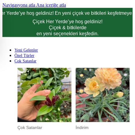
Navigasyona atla
Ana içeriğe atla
er Yerde’ye hoş geldiniz! En yeni çiçek ve bitkileri keşfetmeye d
Çiçek Her Yerde’ye hoş geldiniz!
Çiçek & bitkilerde
en yeni seçenekleri keşfedin.
Yeni Gelenler
Özel Türler
Çok Satanlar
Çok Satanlar
İndirim