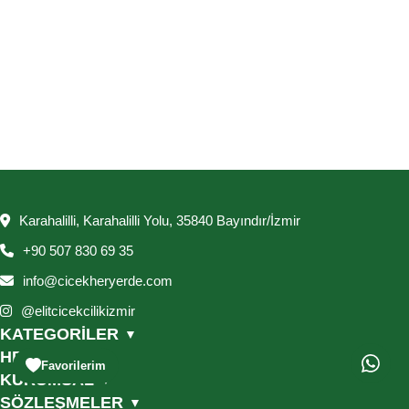
Karahalilli, Karahalilli Yolu, 35840 Bayındır/İzmir
+90 507 830 69 35
info@cicekheryerde.com
@elitcicekcilikizmir
KATEGORİLER
▼
HESABIM
▼
Favorilerim
KURUMSAL
▼
SÖZLEŞMELER
▼