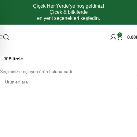
Çiçek Her Yerde’ye hoş geldiniz!
Navigasyona atla
Çiçek & bitkilerde
Ana içeriğe atla
en yeni seçenekleri keşfedin.
0
0.00
Filtrele
Seçiminizle eşleşen ürün bulunamadı.