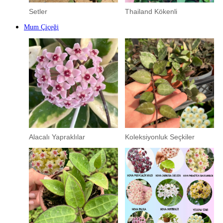
Setler
Thailand Kökenli
Mum Çiçeği
Alacalı Yapraklılar
Koleksiyonluk Seçkiler