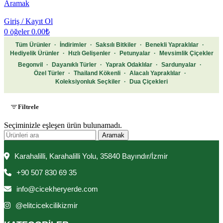
Aramak
Giriş / Kayıt Ol
0
öğeler
0.00
₺
Tüm Ürünler
·
İndirimler
·
Saksılı Bitkiler
·
Benekli Yapraklılar
·
Hediyelik Ürünler
·
Hızlı Gelişenler
·
Petunyalar
·
Mevsimlik Çiçekler
Begonvil
·
Dayanıklı Türler
·
Yaprak Odaklılar
·
Sardunyalar
·
Özel Türler
·
Thailand Kökenli
·
Alacalı Yapraklılar
·
Koleksiyonluk Seçkiler
·
Dua Çiçekleri
Filtrele
Seçiminizle eşleşen ürün bulunamadı.
Aramak
Karahalilli, Karahalilli Yolu, 35840 Bayındır/İzmir
+90 507 830 69 35
info@cicekheryerde.com
@elitcicekcilikizmir