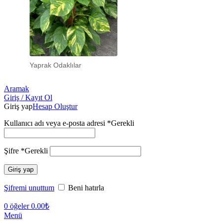
Yaprak Odaklılar
Aramak
Giriş / Kayıt Ol
Giriş yap
Hesap Oluştur
Kullanıcı adı veya e-posta adresi
*
Gerekli
Şifre
*
Gerekli
Giriş yap
Şifremi unuttum
Beni hatırla
0
öğeler
0.00
₺
Menü