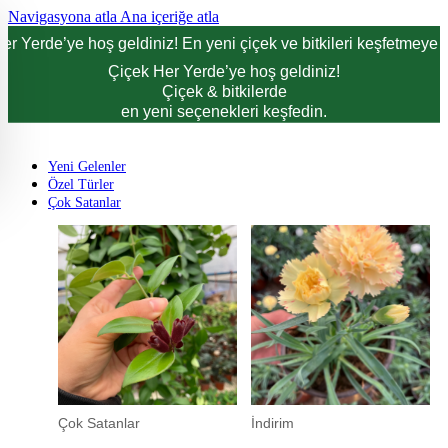
Navigasyona atla
Ana içeriğe atla
er Yerde’ye hoş geldiniz! En yeni çiçek ve bitkileri keşfetmeye d
Çiçek Her Yerde’ye hoş geldiniz!
Çiçek & bitkilerde
en yeni seçenekleri keşfedin.
Yeni Gelenler
Özel Türler
Çok Satanlar
Çok Satanlar
İndirim