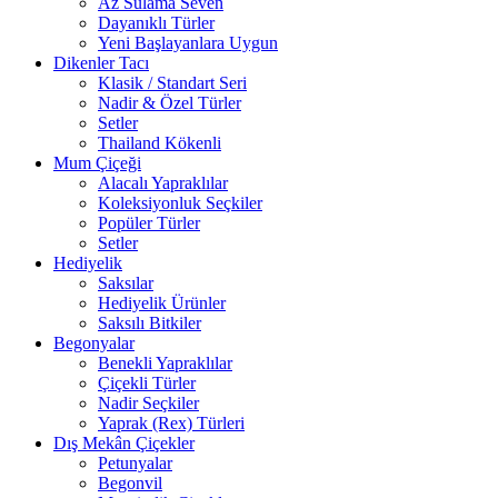
Az Sulama Seven
Dayanıklı Türler
Yeni Başlayanlara Uygun
Dikenler Tacı
Klasik / Standart Seri
Nadir & Özel Türler
Setler
Thailand Kökenli
Mum Çiçeği
Alacalı Yapraklılar
Koleksiyonluk Seçkiler
Popüler Türler
Setler
Hediyelik
Saksılar
Hediyelik Ürünler
Saksılı Bitkiler
Begonyalar
Benekli Yapraklılar
Çiçekli Türler
Nadir Seçkiler
Yaprak (Rex) Türleri
Dış Mekân Çiçekler
Petunyalar
Begonvil