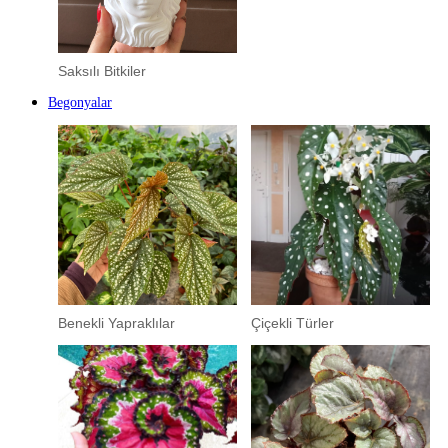
Saksılı Bitkiler
Begonyalar
Benekli Yapraklılar
Çiçekli Türler