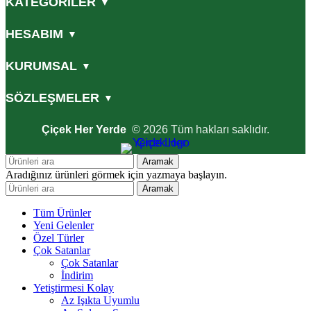
KATEGORİLER
▼
HESABIM
▼
KURUMSAL
▼
SÖZLEŞMELER
▼
Çiçek Her Yerde
© 2026 Tüm hakları saklıdır.
Aramak
Aradığınız ürünleri görmek için yazmaya başlayın.
Aramak
Tüm Ürünler
Yeni Gelenler
Özel Türler
Çok Satanlar
Çok Satanlar
İndirim
Yetiştirmesi Kolay
Az Işıkta Uyumlu