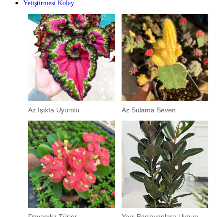
Yetiştirmesi Kolay
Az Işıkta Uyumlu
Az Sulama Seven
Dayanıklı Türler
Yeni Başlayanlara Uygun