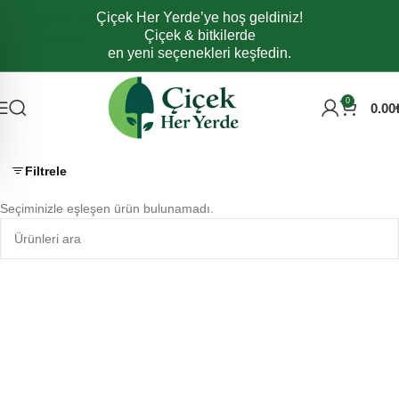
Çiçek Her Yerde’ye hoş geldiniz!
Navigasyona atla
Çiçek & bitkilerde
Ana içeriğe atla
en yeni seçenekleri keşfedin.
0
0.00
Filtrele
Seçiminizle eşleşen ürün bulunamadı.