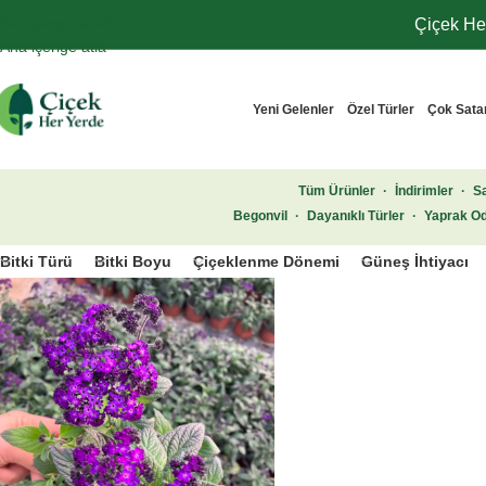
Navigasyona atla
Çiçek Her
Ana içeriğe atla
Yeni Gelenler
Özel Türler
Çok Sata
Tüm Ürünler
·
İndirimler
·
Sa
Begonvil
·
Dayanıklı Türler
·
Yaprak Od
Bitki Türü
Bitki Boyu
Çiçeklenme Dönemi
Güneş İhtiyacı