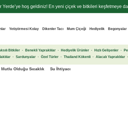
 Yerde’ye hoş geldiniz! En yeni çiçek ve bitkileri keşfetmeye dav
nlar
Yetiştirmesi Kolay
Dikenler Tacı
Mum Çiçeği
Hediyelik
Begonyalar
ksılı Bitkiler
·
Benekli Yapraklılar
·
Hediyelik Ürünler
·
Hızlı Gelişenler
·
Pe
aklılar
·
Sardunyalar
·
Özel Türler
·
Thailand Kökenli
·
Alacalı Yapraklılar
Mutlu Olduğu Sıcaklık
Su İhtiyacı