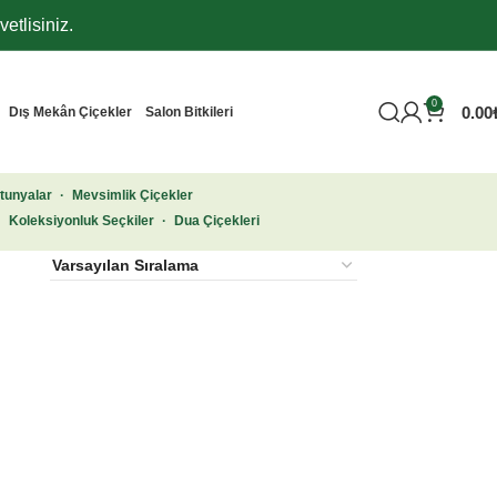
etlisiniz.
0
0.00
Dış Mekân Çiçekler
Salon Bitkileri
tunyalar
·
Mevsimlik Çiçekler
·
Koleksiyonluk Seçkiler
·
Dua Çiçekleri