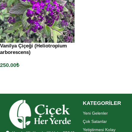
Vanilya Çiçeği (Heliotropium
arborescens)
250.00
₺
Sepete Ekle
KATEGORİLER
Yeni Gelenler
Çok Satanlar
Yetiştirmesi Kolay