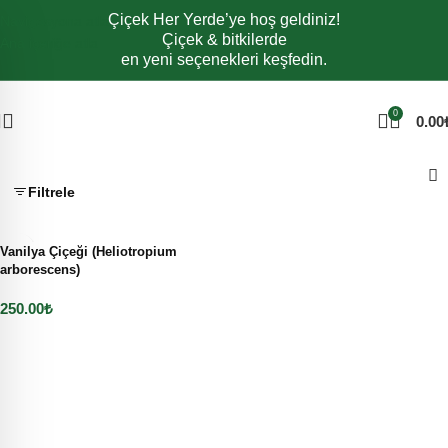
Çiçek Her Yerde’ye hoş geldiniz!
Navigasyona atla
Çiçek & bitkilerde
Ana içeriğe atla
en yeni seçenekleri keşfedin.
0
0.00
Filtrele
Vanilya Çiçeği (Heliotropium
arborescens)
250.00
₺
Sepete Ekle