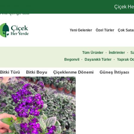
Navigasyona atla
Çiçek Her
Ana içeriğe atla
Yeni Gelenler
Özel Türler
Çok Sata
Tüm Ürünler
·
İndirimler
·
Sa
Begonvil
·
Dayanıklı Türler
·
Yaprak Od
Bitki Türü
Bitki Boyu
Çiçeklenme Dönemi
Güneş İhtiyacı