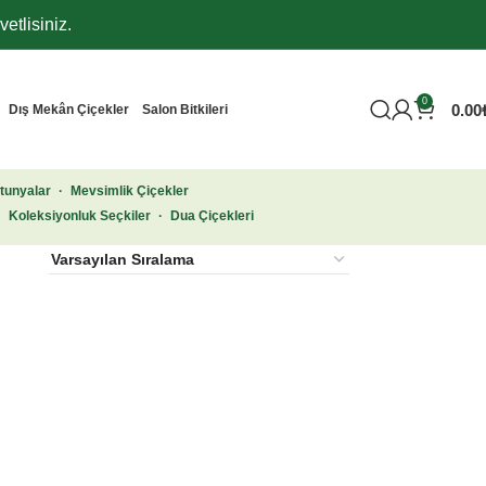
etlisiniz.
0
0.00
Dış Mekân Çiçekler
Salon Bitkileri
tunyalar
·
Mevsimlik Çiçekler
·
Koleksiyonluk Seçkiler
·
Dua Çiçekleri