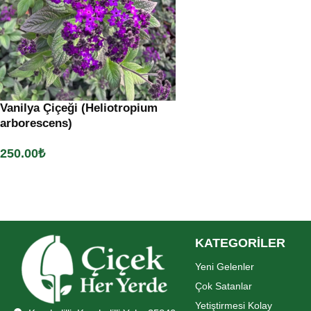
Vanilya Çiçeği (Heliotropium
arborescens)
250.00
₺
Sepete Ekle
KATEGORİLER
Yeni Gelenler
Çok Satanlar
Yetiştirmesi Kolay