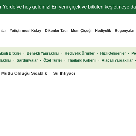
 Yerde’ye hoş geldiniz! En yeni çiçek ve bitkileri keşfetmeye dav
nlar
Yetiştirmesi Kolay
Dikenler Tacı
Mum Çiçeği
Hediyelik
Begonyalar
ksılı Bitkiler
·
Benekli Yapraklılar
·
Hediyelik Ürünler
·
Hızlı Gelişenler
·
Pe
aklılar
·
Sardunyalar
·
Özel Türler
·
Thailand Kökenli
·
Alacalı Yapraklılar
Mutlu Olduğu Sıcaklık
Su İhtiyacı