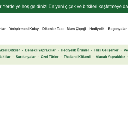
 Yerde’ye hoş geldiniz! En yeni çiçek ve bitkileri keşfetmeye dav
nlar
Yetiştirmesi Kolay
Dikenler Tacı
Mum Çiçeği
Hediyelik
Begonyalar
ksılı Bitkiler
·
Benekli Yapraklılar
·
Hediyelik Ürünler
·
Hızlı Gelişenler
·
Pe
aklılar
·
Sardunyalar
·
Özel Türler
·
Thailand Kökenli
·
Alacalı Yapraklılar