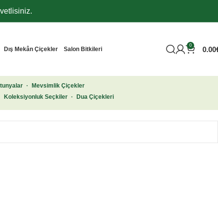
etlisiniz.
0
0.00
Dış Mekân Çiçekler
Salon Bitkileri
tunyalar
·
Mevsimlik Çiçekler
·
Koleksiyonluk Seçkiler
·
Dua Çiçekleri