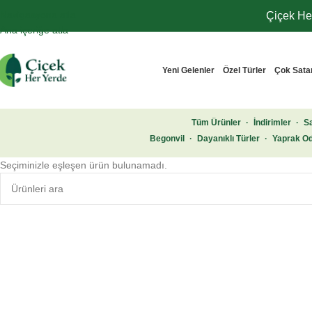
Navigasyona atla
Çiçek Her
Ana içeriğe atla
Yeni Gelenler
Özel Türler
Çok Sata
Tüm Ürünler
·
İndirimler
·
Sa
Begonvil
·
Dayanıklı Türler
·
Yaprak Od
Seçiminizle eşleşen ürün bulunamadı.