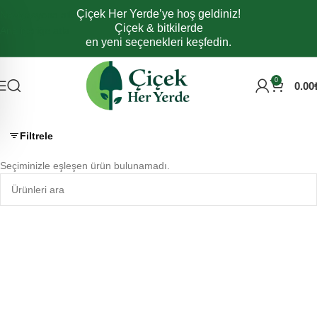
Çiçek Her Yerde’ye hoş geldiniz!
Navigasyona atla
Çiçek & bitkilerde
Ana içeriğe atla
en yeni seçenekleri keşfedin.
0
0.00
Filtrele
Seçiminizle eşleşen ürün bulunamadı.