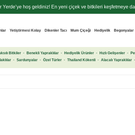
 Yerde’ye hoş geldiniz! En yeni çiçek ve bitkileri keşfetmeye dav
nlar
Yetiştirmesi Kolay
Dikenler Tacı
Mum Çiçeği
Hediyelik
Begonyalar
ksılı Bitkiler
·
Benekli Yapraklılar
·
Hediyelik Ürünler
·
Hızlı Gelişenler
·
Pe
aklılar
·
Sardunyalar
·
Özel Türler
·
Thailand Kökenli
·
Alacalı Yapraklılar