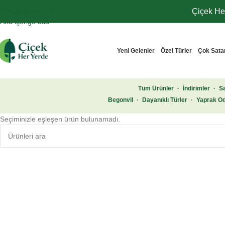
Navigasyona atla
Çiçek Her
Ana içeriğe atla
Yeni Gelenler
Özel Türler
Çok Sata
Tüm Ürünler
·
İndirimler
·
Sa
Begonvil
·
Dayanıklı Türler
·
Yaprak Od
Seçiminizle eşleşen ürün bulunamadı.