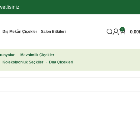
etlisiniz.
0
0.00
Dış Mekân Çiçekler
Salon Bitkileri
tunyalar
·
Mevsimlik Çiçekler
·
Koleksiyonluk Seçkiler
·
Dua Çiçekleri