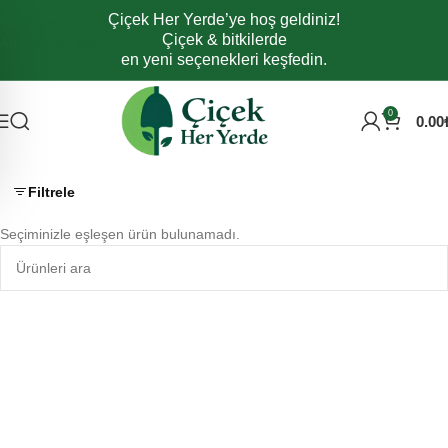
Çiçek Her Yerde’ye hoş geldiniz!
Navigasyona atla
Çiçek & bitkilerde
Ana içeriğe atla
en yeni seçenekleri keşfedin.
0
0.00
Filtrele
Seçiminizle eşleşen ürün bulunamadı.