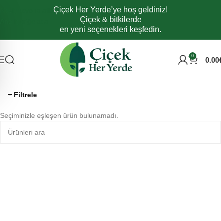
Çiçek Her Yerde’ye hoş geldiniz!
Navigasyona atla
Çiçek & bitkilerde
Ana içeriğe atla
en yeni seçenekleri keşfedin.
0
0.00
Filtrele
Seçiminizle eşleşen ürün bulunamadı.