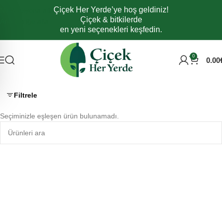
Çiçek Her Yerde’ye hoş geldiniz!
Navigasyona atla
Çiçek & bitkilerde
Ana içeriğe atla
en yeni seçenekleri keşfedin.
0
0.00
Filtrele
Seçiminizle eşleşen ürün bulunamadı.