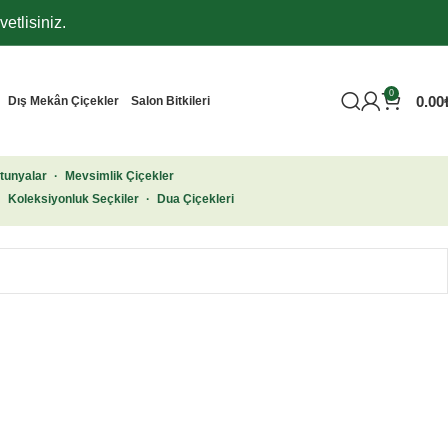
etlisiniz.
0
0.00
Dış Mekân Çiçekler
Salon Bitkileri
tunyalar
·
Mevsimlik Çiçekler
·
Koleksiyonluk Seçkiler
·
Dua Çiçekleri