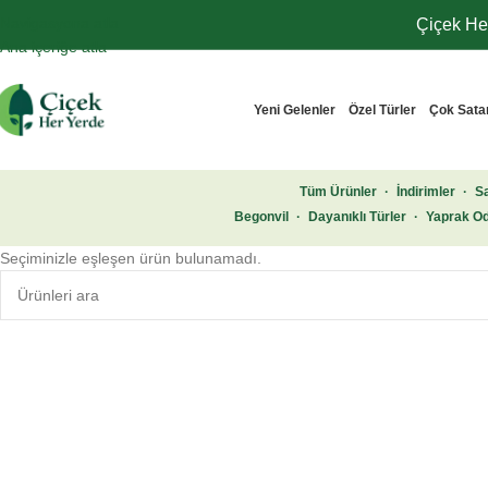
Navigasyona atla
Çiçek Her
Ana içeriğe atla
Yeni Gelenler
Özel Türler
Çok Sata
Tüm Ürünler
·
İndirimler
·
Sa
Begonvil
·
Dayanıklı Türler
·
Yaprak Od
Seçiminizle eşleşen ürün bulunamadı.