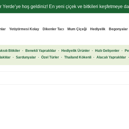
 Yerde’ye hoş geldiniz! En yeni çiçek ve bitkileri keşfetmeye dav
nlar
Yetiştirmesi Kolay
Dikenler Tacı
Mum Çiçeği
Hediyelik
Begonyalar
ksılı Bitkiler
·
Benekli Yapraklılar
·
Hediyelik Ürünler
·
Hızlı Gelişenler
·
Pe
aklılar
·
Sardunyalar
·
Özel Türler
·
Thailand Kökenli
·
Alacalı Yapraklılar