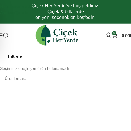
Çiçek Her Yerde’ye hoş geldiniz!
Navigasyona atla
Çiçek & bitkilerde
Ana içeriğe atla
en yeni seçenekleri keşfedin.
0
0.00
Filtrele
Seçiminizle eşleşen ürün bulunamadı.