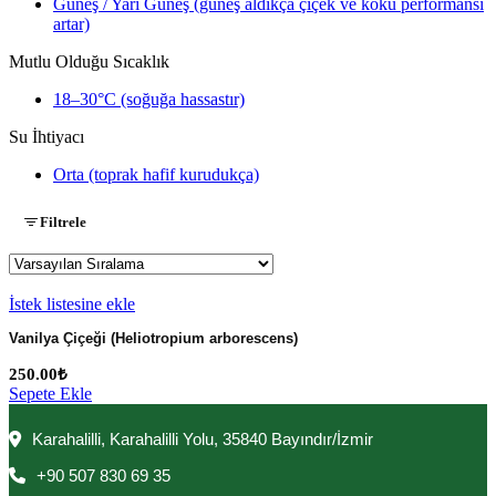
Güneş / Yarı Güneş (güneş aldıkça çiçek ve koku performansı
artar)
Mutlu Olduğu Sıcaklık
18–30°C (soğuğa hassastır)
Su İhtiyacı
Orta (toprak hafif kurudukça)
Filtrele
İstek listesine ekle
Vanilya Çiçeği (Heliotropium arborescens)
250.00
₺
Sepete Ekle
Karahalilli, Karahalilli Yolu, 35840 Bayındır/İzmir
+90 507 830 69 35