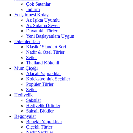
Çok Satanlar
İndirim
Yetiştirmesi Kolay
Az Işıkta Uyumlu
Az Sulama Seven
Dayanıklı Türler
Yeni Başlayanlara Uygun
Dikenler Tacı
Klasik / Standart Seri
Nadir & Özel Türler
Setler
Thailand Kökenli
Mum Çiçeği
Alacalı Yapraklılar
Koleksiyonluk Seçkiler
Popüler Türler
Setler
Hediyelik
Saksılar
Hediyelik Ürünler
Saksılı Bitkiler
Begonyalar
Benekli Yapraklılar
Çiçekli Türler
Nadir Seçkiler