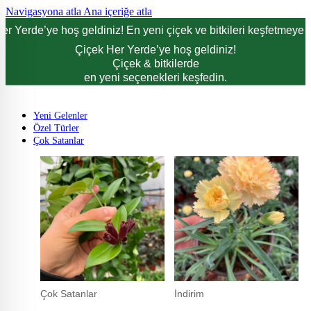
Navigasyona atla
Ana içeriğe atla
er Yerde’ye hoş geldiniz! En yeni çiçek ve bitkileri keşfetmeye d
Çiçek Her Yerde’ye hoş geldiniz!
Çiçek & bitkilerde
en yeni seçenekleri keşfedin.
Yeni Gelenler
Özel Türler
Çok Satanlar
Çok Satanlar
İndirim