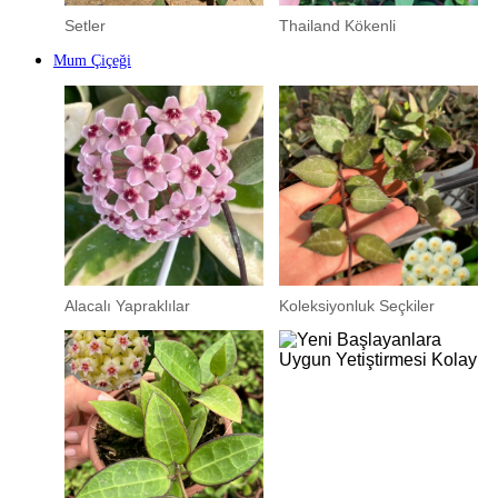
Setler
Thailand Kökenli
Mum Çiçeği
Alacalı Yapraklılar
Koleksiyonluk Seçkiler