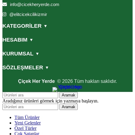
info@cicekheryerde.com
@elitcicekcilikizmir
KATEGORİLER
▼
HESABIM
▼
KURUMSAL
▼
SÖZLEŞMELER
▼
Çiçek Her Yerde
© 2026 Tüm hakları saklıdır.
Aramak
Aradığınız ürünleri görmek için yazmaya başlayın.
Aramak
Tüm Ürünler
Yeni Gelenler
Özel Türler
Çok Satanlar