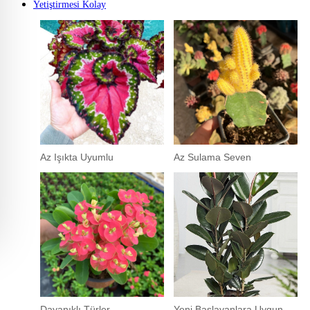
Yetiştirmesi Kolay
Az Işıkta Uyumlu
Az Sulama Seven
Dayanıklı Türler
Yeni Başlayanlara Uygun