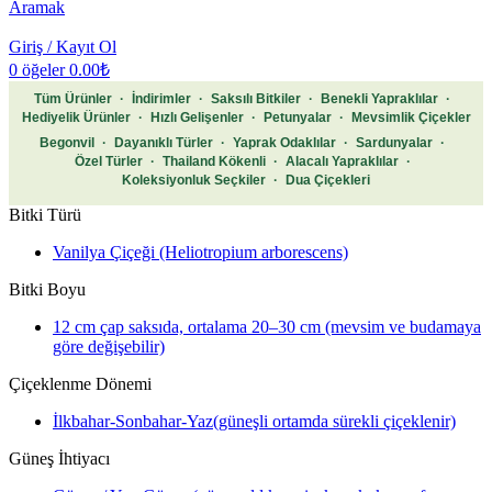
Aramak
Giriş / Kayıt Ol
0
öğeler
0.00
₺
Tüm Ürünler
·
İndirimler
·
Saksılı Bitkiler
·
Benekli Yapraklılar
·
Hediyelik Ürünler
·
Hızlı Gelişenler
·
Petunyalar
·
Mevsimlik Çiçekler
Begonvil
·
Dayanıklı Türler
·
Yaprak Odaklılar
·
Sardunyalar
·
Özel Türler
·
Thailand Kökenli
·
Alacalı Yapraklılar
·
Koleksiyonluk Seçkiler
·
Dua Çiçekleri
Bitki Türü
Vanilya Çiçeği (Heliotropium arborescens)
Bitki Boyu
12 cm çap saksıda, ortalama 20–30 cm (mevsim ve budamaya
göre değişebilir)
Çiçeklenme Dönemi
İlkbahar-Sonbahar-Yaz(güneşli ortamda sürekli çiçeklenir)
Güneş İhtiyacı