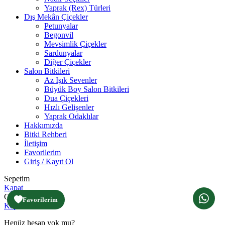
Yaprak (Rex) Türleri
Dış Mekân Çiçekler
Petunyalar
Begonvil
Mevsimlik Çiçekler
Sardunyalar
Diğer Çiçekler
Salon Bitkileri
Az Işık Sevenler
Büyük Boy Salon Bitkileri
Dua Çiçekleri
Hızlı Gelişenler
Yaprak Odaklılar
Hakkımızda
Bitki Rehberi
İletişim
Favorilerim
Giriş / Kayıt Ol
Sepetim
Kapat
Giriş yap
Favorilerim
Kapat
Henüz hesap yok mu?