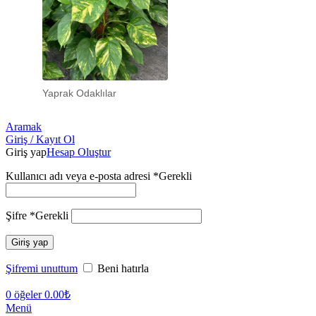
Yaprak Odaklılar
Aramak
Giriş / Kayıt Ol
Giriş yap
Hesap Oluştur
Kullanıcı adı veya e-posta adresi
*
Gerekli
Şifre
*
Gerekli
Giriş yap
Şifremi unuttum
Beni hatırla
0
öğeler
0.00
₺
Menü