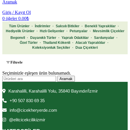
Aramak
Giriş / Kayıt Ol
0
öğeler
0.00
₺
Tüm Ürünler
·
İndirimler
·
Saksılı Bitkiler
·
Benekli Yapraklılar
·
Hediyelik Ürünler
·
Hızlı Gelişenler
·
Petunyalar
·
Mevsimlik Çiçekler
Begonvil
·
Dayanıklı Türler
·
Yaprak Odaklılar
·
Sardunyalar
·
Özel Türler
·
Thailand Kökenli
·
Alacalı Yapraklılar
·
Koleksiyonluk Seçkiler
·
Dua Çiçekleri
Filtrele
Seçiminizle eşleşen ürün bulunamadı.
Aramak
Karahalilli, Karahalilli Yolu, 35840 Bayındır/İzmir
+90 507 830 69 35
info@cicekheryerde.com
@elitcicekcilikizmir