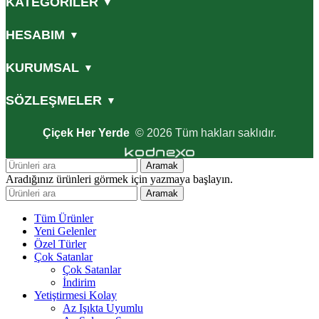
KATEGORİLER
▼
HESABIM
▼
KURUMSAL
▼
SÖZLEŞMELER
▼
Çiçek Her Yerde
© 2026 Tüm hakları saklıdır.
Aramak
Aradığınız ürünleri görmek için yazmaya başlayın.
Aramak
Tüm Ürünler
Yeni Gelenler
Özel Türler
Çok Satanlar
Çok Satanlar
İndirim
Yetiştirmesi Kolay
Az Işıkta Uyumlu