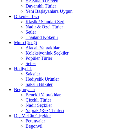
Az Sulama Seven
Dayanıklı Türler
Yeni Başlayanlara Uygun
Dikenler Tacı
Klasik / Standart Seri
Nadir & Özel Türler
Setler
Thailand Kökenli
Mum Çiçeği
Alacalı Yapraklılar
Koleksiyonluk Seçkiler
Popüler Türler
Setler
Hediyelik
Saksılar
Hediyelik Ürünler
Saksılı Bitkiler
Begonyalar
Benekli Yapraklılar
Çiçekli Türler
Nadir Seçkiler
Yaprak (Rex) Türleri
Dış Mekân Çiçekler
Petunyalar
Begonvil