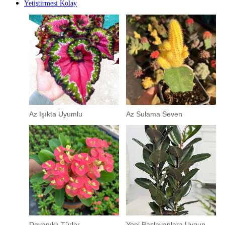
Yetiştirmesi Kolay
Az Işıkta Uyumlu
Az Sulama Seven
Dayanıklı Türler
Yeni Başlayanlara Uygun