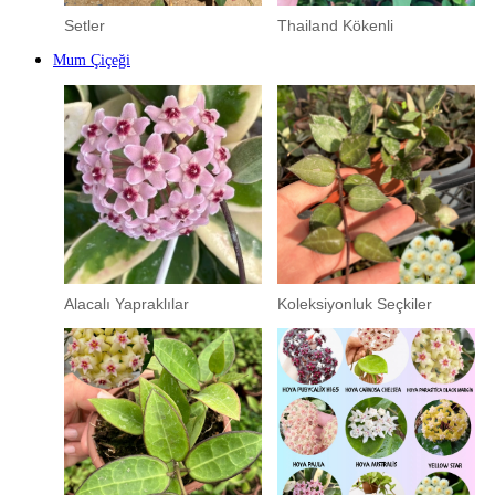
Setler
Thailand Kökenli
Mum Çiçeği
Alacalı Yapraklılar
Koleksiyonluk Seçkiler