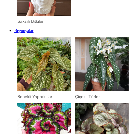
Saksılı Bitkiler
Begonyalar
Benekli Yapraklılar
Çiçekli Türler