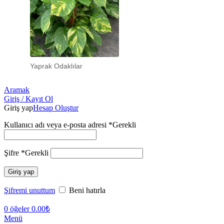
Yaprak Odaklılar
Aramak
Giriş / Kayıt Ol
Giriş yap
Hesap Oluştur
Kullanıcı adı veya e-posta adresi
*
Gerekli
Şifre
*
Gerekli
Giriş yap
Şifremi unuttum
Beni hatırla
0
öğeler
0.00
₺
Menü