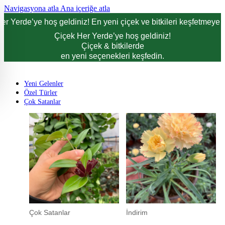
Navigasyona atla
Ana içeriğe atla
er Yerde’ye hoş geldiniz! En yeni çiçek ve bitkileri keşfetmeye d
Çiçek Her Yerde’ye hoş geldiniz!
Çiçek & bitkilerde
en yeni seçenekleri keşfedin.
Yeni Gelenler
Özel Türler
Çok Satanlar
Çok Satanlar
İndirim