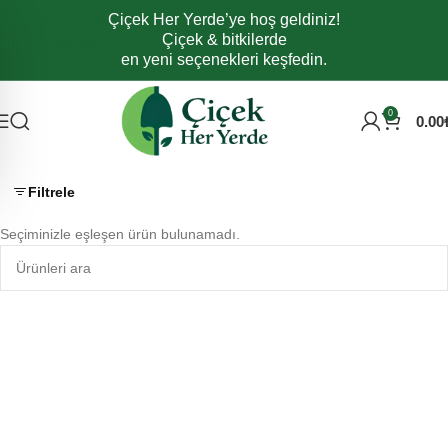
Çiçek Her Yerde’ye hoş geldiniz!
Navigasyona atla
Çiçek & bitkilerde
Ana içeriğe atla
en yeni seçenekleri keşfedin.
0
0.00
Filtrele
Seçiminizle eşleşen ürün bulunamadı.