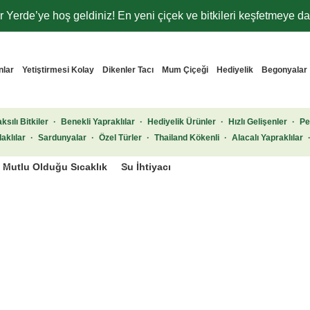
 Yerde’ye hoş geldiniz! En yeni çiçek ve bitkileri keşfetmeye dav
nlar
Yetiştirmesi Kolay
Dikenler Tacı
Mum Çiçeği
Hediyelik
Begonyalar
ksılı Bitkiler
·
Benekli Yapraklılar
·
Hediyelik Ürünler
·
Hızlı Gelişenler
·
Pe
aklılar
·
Sardunyalar
·
Özel Türler
·
Thailand Kökenli
·
Alacalı Yapraklılar
Mutlu Olduğu Sıcaklık
Su İhtiyacı