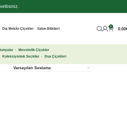
etlisiniz.
0
0.00
Dış Mekân Çiçekler
Salon Bitkileri
tunyalar
·
Mevsimlik Çiçekler
·
Koleksiyonluk Seçkiler
·
Dua Çiçekleri