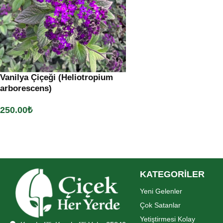
Vanilya Çiçeği (Heliotropium
arborescens)
250.00
₺
Sepete Ekle
KATEGORİLER
Yeni Gelenler
Çok Satanlar
Yetiştirmesi Kolay