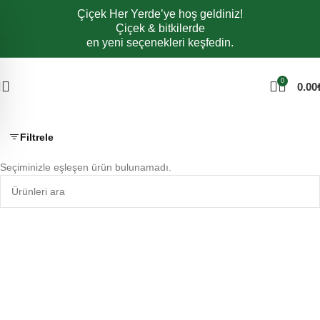
Çiçek Her Yerde’ye hoş geldiniz!
Navigasyona atla
Çiçek & bitkilerde
Ana içeriğe atla
en yeni seçenekleri keşfedin.
0
0.00
Filtrele
Seçiminizle eşleşen ürün bulunamadı.