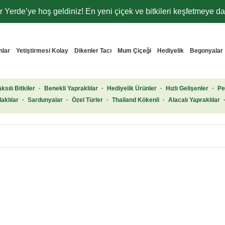
 Yerde’ye hoş geldiniz! En yeni çiçek ve bitkileri keşfetmeye dav
nlar
Yetiştirmesi Kolay
Dikenler Tacı
Mum Çiçeği
Hediyelik
Begonyalar
ksılı Bitkiler
·
Benekli Yapraklılar
·
Hediyelik Ürünler
·
Hızlı Gelişenler
·
Pe
aklılar
·
Sardunyalar
·
Özel Türler
·
Thailand Kökenli
·
Alacalı Yapraklılar