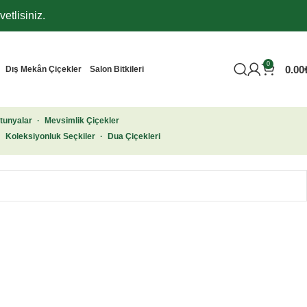
etlisiniz.
0
0.00
Dış Mekân Çiçekler
Salon Bitkileri
tunyalar
·
Mevsimlik Çiçekler
·
Koleksiyonluk Seçkiler
·
Dua Çiçekleri