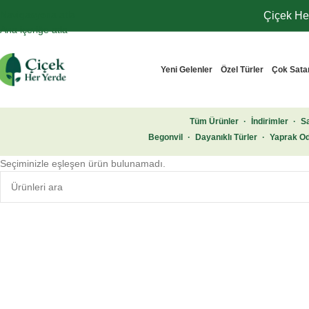
Navigasyona atla
Çiçek Her
Ana içeriğe atla
Yeni Gelenler
Özel Türler
Çok Sata
Tüm Ürünler
·
İndirimler
·
Sa
Begonvil
·
Dayanıklı Türler
·
Yaprak Od
Seçiminizle eşleşen ürün bulunamadı.