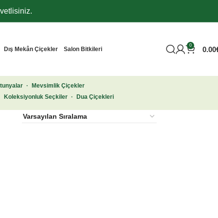
etlisiniz.
0
0.00
Dış Mekân Çiçekler
Salon Bitkileri
tunyalar
·
Mevsimlik Çiçekler
·
Koleksiyonluk Seçkiler
·
Dua Çiçekleri