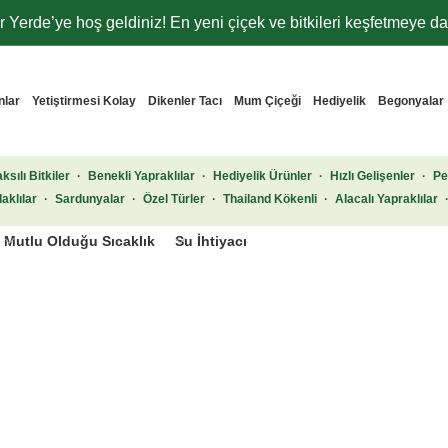
 Yerde’ye hoş geldiniz! En yeni çiçek ve bitkileri keşfetmeye dav
nlar
Yetiştirmesi Kolay
Dikenler Tacı
Mum Çiçeği
Hediyelik
Begonyalar
ksılı Bitkiler
·
Benekli Yapraklılar
·
Hediyelik Ürünler
·
Hızlı Gelişenler
·
Pe
aklılar
·
Sardunyalar
·
Özel Türler
·
Thailand Kökenli
·
Alacalı Yapraklılar
Mutlu Olduğu Sıcaklık
Su İhtiyacı