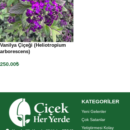
Vanilya Çiçeği (Heliotropium
arborescens)
250.00
₺
Sepete Ekle
KATEGORİLER
Yeni Gelenler
Çok Satanlar
Yetiştirmesi Kolay