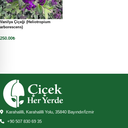
Vanilya Çiçeği (Heliotropium
arborescens)
250.00
₺
Sepete Ekle
Karahalilli, Karahalilli Yolu, 35840 Bayındır/İzmir
+90 507 830 69 35