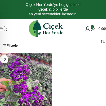
Çiçek Her Yerde’ye hoş geldiniz!
Navigasyona atla
Çiçek & bitkilerde
Ana içeriğe atla
en yeni seçenekleri keşfedin.
0
0.00
Filtrele