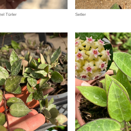
el Türler
Setler