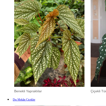
Benekli Yapraklılar
Çiçekli Tür
Dış Mekân Çiçekler