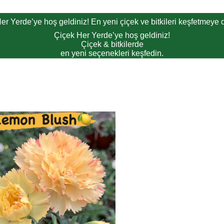
er Yerde’ye hoş geldiniz! En yeni çiçek ve bitkileri keşfetmeye d
Çiçek Her Yerde’ye hoş geldiniz!
Çiçek & bitkilerde
en yeni seçenekleri keşfedin.