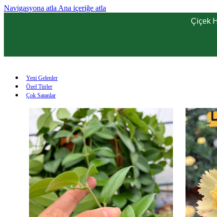
Navigasyona atla
Ana içeriğe atla
Çiçek H
Yeni Gelenler
Özel Türler
Çok Satanlar