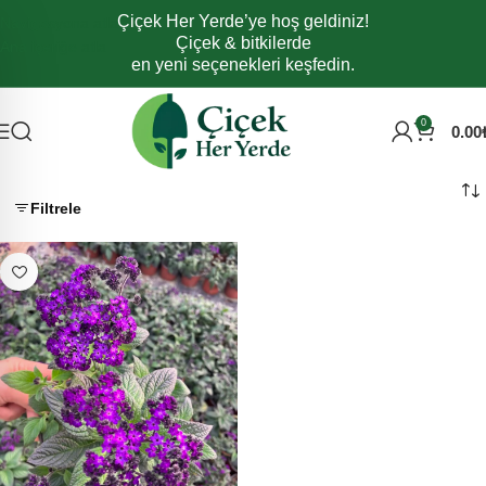
Çiçek Her Yerde’ye hoş geldiniz!
Navigasyona atla
Çiçek & bitkilerde
Ana içeriğe atla
en yeni seçenekleri keşfedin.
0
0.00
Filtrele