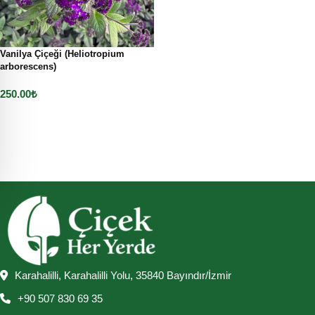
Vanilya Çiçeği (Heliotropium
arborescens)
250.00
₺
Sepete Ekle
Karahalilli, Karahalilli Yolu, 35840 Bayındır/İzmir
+90 507 830 69 35