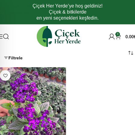
Çiçek Her Yerde’ye hoş geldiniz!
Navigasyona atla
Çiçek & bitkilerde
Ana içeriğe atla
en yeni seçenekleri keşfedin.
0
0.00
Filtrele