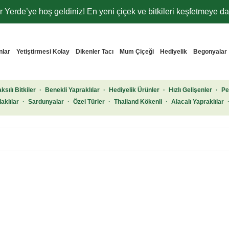
 Yerde’ye hoş geldiniz! En yeni çiçek ve bitkileri keşfetmeye dav
nlar
Yetiştirmesi Kolay
Dikenler Tacı
Mum Çiçeği
Hediyelik
Begonyalar
ksılı Bitkiler
·
Benekli Yapraklılar
·
Hediyelik Ürünler
·
Hızlı Gelişenler
·
Pe
aklılar
·
Sardunyalar
·
Özel Türler
·
Thailand Kökenli
·
Alacalı Yapraklılar