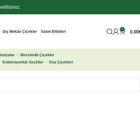
etlisiniz.
0
0.00
Dış Mekân Çiçekler
Salon Bitkileri
tunyalar
·
Mevsimlik Çiçekler
·
Koleksiyonluk Seçkiler
·
Dua Çiçekleri