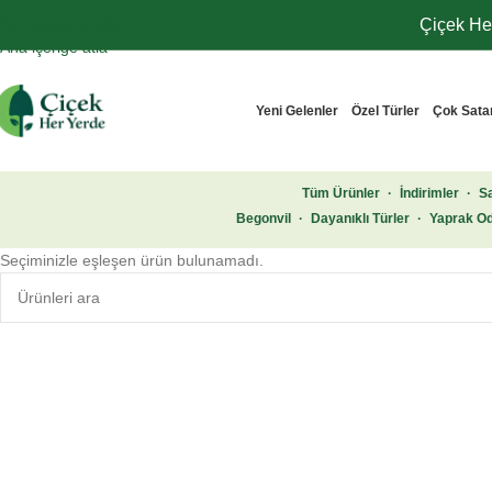
Navigasyona atla
Çiçek Her
Ana içeriğe atla
Yeni Gelenler
Özel Türler
Çok Sata
Tüm Ürünler
·
İndirimler
·
Sa
Begonvil
·
Dayanıklı Türler
·
Yaprak Od
Seçiminizle eşleşen ürün bulunamadı.