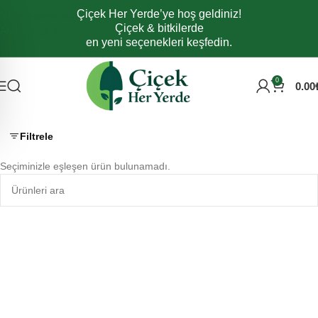
Çiçek Her Yerde’ye hoş geldiniz!
Navigasyona atla
Çiçek & bitkilerde
Ana içeriğe atla
en yeni seçenekleri keşfedin.
0
0.00
Filtrele
Seçiminizle eşleşen ürün bulunamadı.