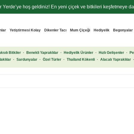
 Yerde’ye hoş geldiniz! En yeni çiçek ve bitkileri keşfetmeye dav
nlar
Yetiştirmesi Kolay
Dikenler Tacı
Mum Çiçeği
Hediyelik
Begonyalar
ksılı Bitkiler
·
Benekli Yapraklılar
·
Hediyelik Ürünler
·
Hızlı Gelişenler
·
Pe
aklılar
·
Sardunyalar
·
Özel Türler
·
Thailand Kökenli
·
Alacalı Yapraklılar