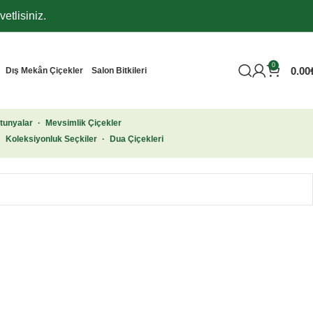
etlisiniz.
0
0.00
Dış Mekân Çiçekler
Salon Bitkileri
tunyalar
·
Mevsimlik Çiçekler
·
Koleksiyonluk Seçkiler
·
Dua Çiçekleri