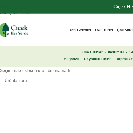
Navigasyona atla
Çiçek Her
Ana içeriğe atla
Yeni Gelenler
Özel Türler
Çok Sata
Tüm Ürünler
·
İndirimler
·
Sa
Begonvil
·
Dayanıklı Türler
·
Yaprak Od
Seçiminizle eşleşen ürün bulunamadı.