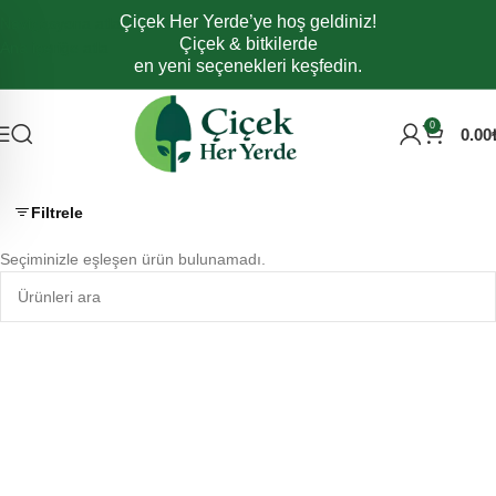
Çiçek Her Yerde’ye hoş geldiniz!
Navigasyona atla
Çiçek & bitkilerde
Ana içeriğe atla
en yeni seçenekleri keşfedin.
0
0.00
Filtrele
Seçiminizle eşleşen ürün bulunamadı.