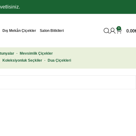
etlisiniz.
0
0.00
Dış Mekân Çiçekler
Salon Bitkileri
tunyalar
·
Mevsimlik Çiçekler
·
Koleksiyonluk Seçkiler
·
Dua Çiçekleri