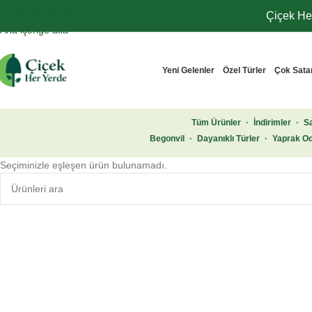
Navigasyona atla
Çiçek Her
Ana içeriğe atla
Yeni Gelenler
Özel Türler
Çok Sata
Tüm Ürünler
·
İndirimler
·
Sa
Begonvil
·
Dayanıklı Türler
·
Yaprak Od
Seçiminizle eşleşen ürün bulunamadı.