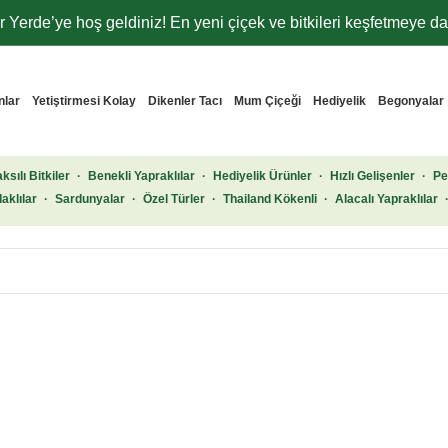
 Yerde’ye hoş geldiniz! En yeni çiçek ve bitkileri keşfetmeye dav
nlar
Yetiştirmesi Kolay
Dikenler Tacı
Mum Çiçeği
Hediyelik
Begonyalar
ksılı Bitkiler
·
Benekli Yapraklılar
·
Hediyelik Ürünler
·
Hızlı Gelişenler
·
Pe
aklılar
·
Sardunyalar
·
Özel Türler
·
Thailand Kökenli
·
Alacalı Yapraklılar