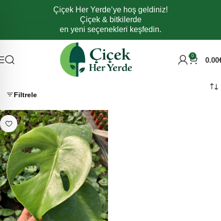
Çiçek Her Yerde’ye hoş geldiniz!
Navigasyona atla
Çiçek & bitkilerde
Ana içeriğe atla
en yeni seçenekleri keşfedin.
0
0.00
Filtrele