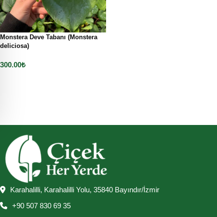
Monstera Deve Tabanı (Monstera
deliciosa)
300.00
₺
Sepete Ekle
Karahalilli, Karahalilli Yolu, 35840 Bayındır/İzmir
+90 507 830 69 35