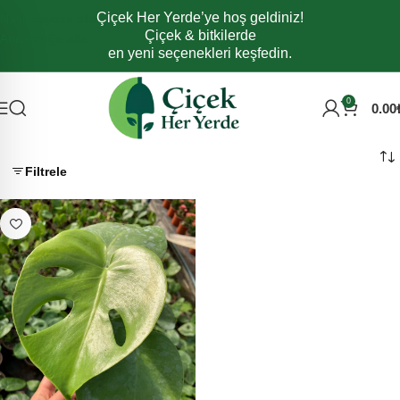
Çiçek Her Yerde’ye hoş geldiniz!
Navigasyona atla
Çiçek & bitkilerde
Ana içeriğe atla
en yeni seçenekleri keşfedin.
0
0.00
Filtrele