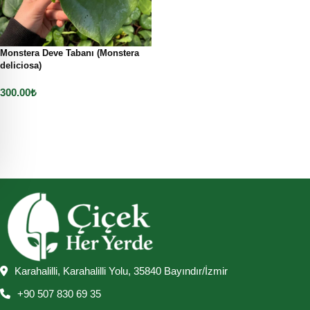
Monstera Deve Tabanı (Monstera
deliciosa)
300.00
₺
Sepete Ekle
Karahalilli, Karahalilli Yolu, 35840 Bayındır/İzmir
+90 507 830 69 35