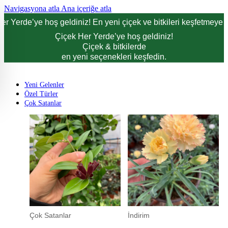
Navigasyona atla
Ana içeriğe atla
er Yerde’ye hoş geldiniz! En yeni çiçek ve bitkileri keşfetmeye d
Çiçek Her Yerde’ye hoş geldiniz!
Çiçek & bitkilerde
en yeni seçenekleri keşfedin.
Yeni Gelenler
Özel Türler
Çok Satanlar
Çok Satanlar
İndirim