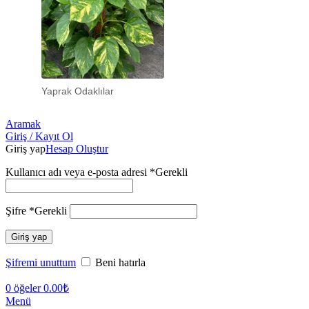
Yaprak Odaklılar
Aramak
Giriş / Kayıt Ol
Giriş yap
Hesap Oluştur
Kullanıcı adı veya e-posta adresi
*
Gerekli
Şifre
*
Gerekli
Giriş yap
Şifremi unuttum
Beni hatırla
0
öğeler
0.00
₺
Menü