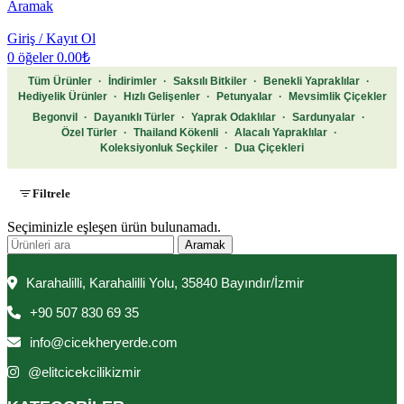
Aramak
Giriş / Kayıt Ol
0
öğeler
0.00
₺
Tüm Ürünler
·
İndirimler
·
Saksılı Bitkiler
·
Benekli Yapraklılar
·
Hediyelik Ürünler
·
Hızlı Gelişenler
·
Petunyalar
·
Mevsimlik Çiçekler
Begonvil
·
Dayanıklı Türler
·
Yaprak Odaklılar
·
Sardunyalar
·
Özel Türler
·
Thailand Kökenli
·
Alacalı Yapraklılar
·
Koleksiyonluk Seçkiler
·
Dua Çiçekleri
Filtrele
Seçiminizle eşleşen ürün bulunamadı.
Aramak
Karahalilli, Karahalilli Yolu, 35840 Bayındır/İzmir
+90 507 830 69 35
info@cicekheryerde.com
@elitcicekcilikizmir