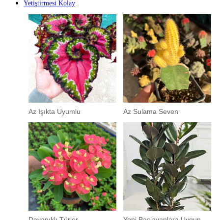
Yetiştirmesi Kolay
Az Işıkta Uyumlu
Az Sulama Seven
Dayanıklı Türler
Yeni Başlayanlara Uygun