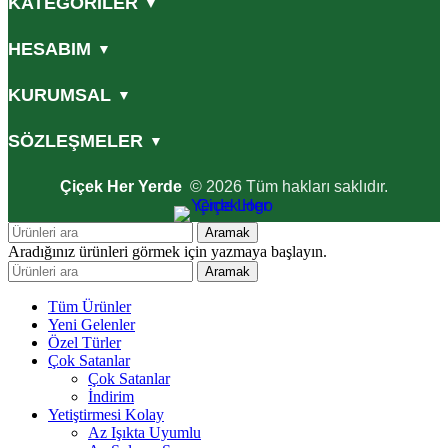
KATEGORİLER
▼
HESABIM
▼
KURUMSAL
▼
SÖZLEŞMELER
▼
Çiçek Her Yerde
© 2026 Tüm hakları saklıdır.
Aramak
Aradığınız ürünleri görmek için yazmaya başlayın.
Aramak
Tüm Ürünler
Yeni Gelenler
Özel Türler
Çok Satanlar
Çok Satanlar
İndirim
Yetiştirmesi Kolay
Az Işıkta Uyumlu