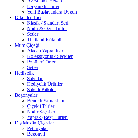
Az Sulama Seven
Dayanıklı Türler
Yeni Başlayanlara Uygun
Dikenler Tacı
Klasik / Standart Seri
Nadir & Özel Türler
Setler
Thailand Kökenli
Mum Çiçeği
Alacalı Yapraklılar
Koleksiyonluk Seçkiler
Popüler Türler
Setler
Hediyelik
Saksılar
Hediyelik Ürünler
Saksılı Bitkiler
Begonyalar
Benekli Yapraklılar
Çiçekli Türler
Nadir Seçkiler
Yaprak (Rex) Türleri
Dış Mekân Çiçekler
Petunyalar
Begonvil