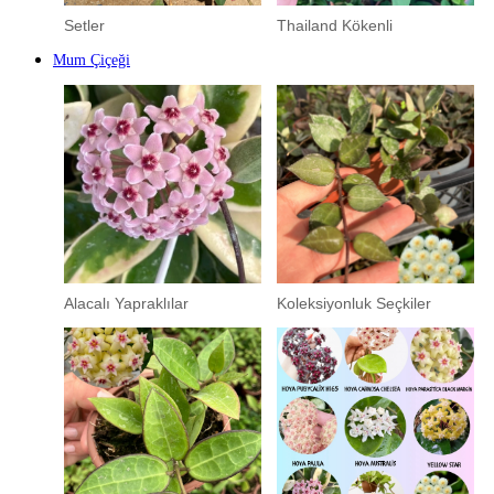
Setler
Thailand Kökenli
Mum Çiçeği
Alacalı Yapraklılar
Koleksiyonluk Seçkiler