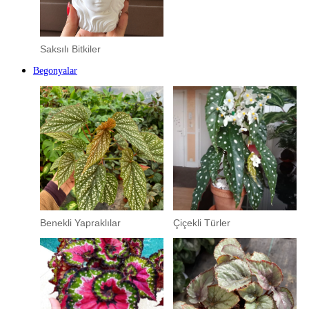
Saksılı Bitkiler
Begonyalar
Benekli Yapraklılar
Çiçekli Türler