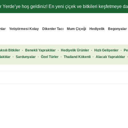
 Yerde’ye hoş geldiniz! En yeni çiçek ve bitkileri keşfetmeye dav
nlar
Yetiştirmesi Kolay
Dikenler Tacı
Mum Çiçeği
Hediyelik
Begonyalar
ksılı Bitkiler
·
Benekli Yapraklılar
·
Hediyelik Ürünler
·
Hızlı Gelişenler
·
Pe
aklılar
·
Sardunyalar
·
Özel Türler
·
Thailand Kökenli
·
Alacalı Yapraklılar