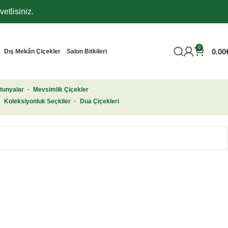
etlisiniz.
0
0.00
Dış Mekân Çiçekler
Salon Bitkileri
tunyalar
·
Mevsimlik Çiçekler
·
Koleksiyonluk Seçkiler
·
Dua Çiçekleri