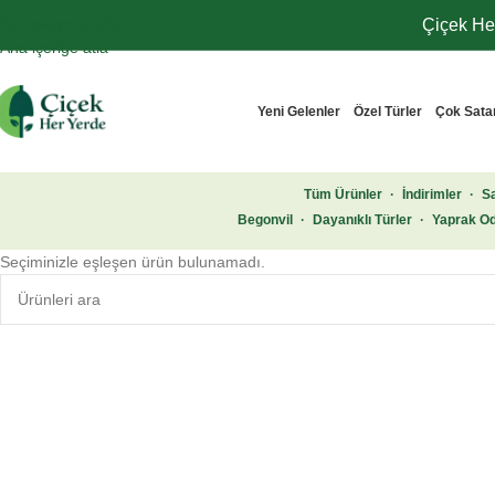
Navigasyona atla
Çiçek Her
Ana içeriğe atla
Yeni Gelenler
Özel Türler
Çok Sata
Tüm Ürünler
·
İndirimler
·
Sa
Begonvil
·
Dayanıklı Türler
·
Yaprak Od
Seçiminizle eşleşen ürün bulunamadı.