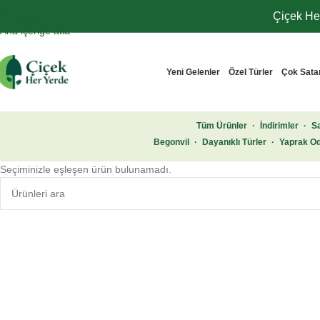
Navigasyona atla
Çiçek Her
Ana içeriğe atla
Yeni Gelenler
Özel Türler
Çok Sata
Tüm Ürünler
·
İndirimler
·
Sa
Begonvil
·
Dayanıklı Türler
·
Yaprak Od
Seçiminizle eşleşen ürün bulunamadı.