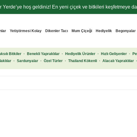
 Yerde’ye hoş geldiniz! En yeni çiçek ve bitkileri keşfetmeye dav
nlar
Yetiştirmesi Kolay
Dikenler Tacı
Mum Çiçeği
Hediyelik
Begonyalar
ksılı Bitkiler
·
Benekli Yapraklılar
·
Hediyelik Ürünler
·
Hızlı Gelişenler
·
Pe
aklılar
·
Sardunyalar
·
Özel Türler
·
Thailand Kökenli
·
Alacalı Yapraklılar