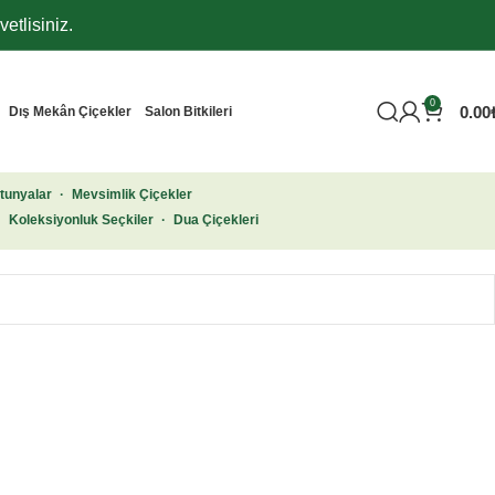
etlisiniz.
0
0.00
Dış Mekân Çiçekler
Salon Bitkileri
tunyalar
·
Mevsimlik Çiçekler
·
Koleksiyonluk Seçkiler
·
Dua Çiçekleri