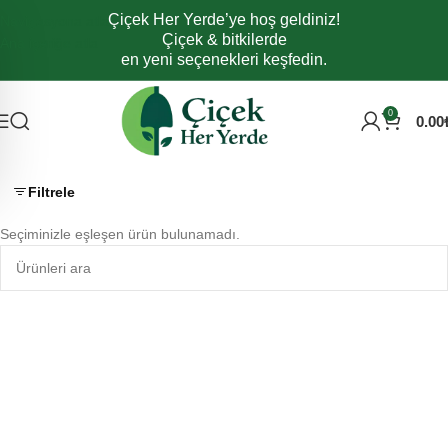
Çiçek Her Yerde’ye hoş geldiniz!
Navigasyona atla
Çiçek & bitkilerde
Ana içeriğe atla
en yeni seçenekleri keşfedin.
0
0.00
Filtrele
Seçiminizle eşleşen ürün bulunamadı.