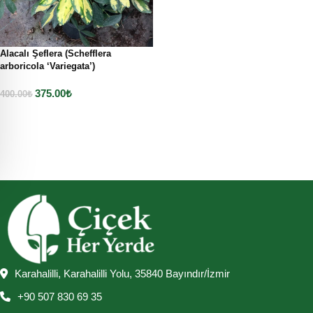
Alacalı Şeflera (Schefflera
arboricola ‘Variegata’)
375.00
₺
400.00
₺
Sepete Ekle
Karahalilli, Karahalilli Yolu, 35840 Bayındır/İzmir
+90 507 830 69 35