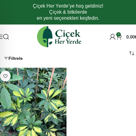
Çiçek Her Yerde’ye hoş geldiniz!
Navigasyona atla
Çiçek & bitkilerde
Ana içeriğe atla
en yeni seçenekleri keşfedin.
0
0.00
Filtrele
- 6%