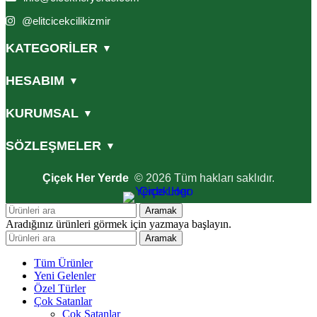
@elitcicekcilikizmir
KATEGORİLER
▼
HESABIM
▼
KURUMSAL
▼
SÖZLEŞMELER
▼
Çiçek Her Yerde
© 2026 Tüm hakları saklıdır.
Aramak
Aradığınız ürünleri görmek için yazmaya başlayın.
Aramak
Tüm Ürünler
Yeni Gelenler
Özel Türler
Çok Satanlar
Çok Satanlar