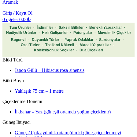
Aramak
Giriş / Kayıt Ol
0
öğeler
0.00
₺
Tüm Ürünler
·
İndirimler
·
Saksılı Bitkiler
·
Benekli Yapraklılar
·
Hediyelik Ürünler
·
Hızlı Gelişenler
·
Petunyalar
·
Mevsimlik Çiçekler
Begonvil
·
Dayanıklı Türler
·
Yaprak Odaklılar
·
Sardunyalar
·
Özel Türler
·
Thailand Kökenli
·
Alacalı Yapraklılar
·
Koleksiyonluk Seçkiler
·
Dua Çiçekleri
Bitki Türü
Japon Gülü – Hibiscus rosa-sinensis
Bitki Boyu
Yaklaşık 75 cm – 1 metre
Çiçeklenme Dönemi
İlkbahar – Yaz (güneşli ortamda yoğun çiçeklenir)
Güneş İhtiyacı
Güneş / Çok aydınlık ortam (direkt güneş çiçeklenmeyi