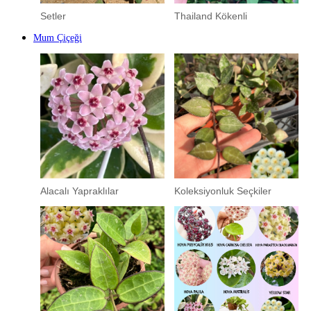
Setler
Thailand Kökenli
Mum Çiçeği
Alacalı Yapraklılar
Koleksiyonluk Seçkiler