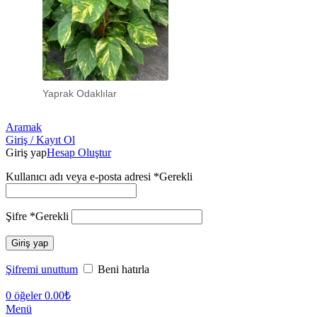
Yaprak Odaklılar
Aramak
Giriş / Kayıt Ol
Giriş yap
Hesap Oluştur
Kullanıcı adı veya e-posta adresi
*
Gerekli
Şifre
*
Gerekli
Giriş yap
Şifremi unuttum
Beni hatırla
0
öğeler
0.00
₺
Menü