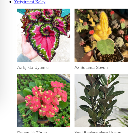
Yetiştirmesi Kolay
Az Işıkta Uyumlu
Az Sulama Seven
Dayanıklı Türler
Yeni Başlayanlara Uygun