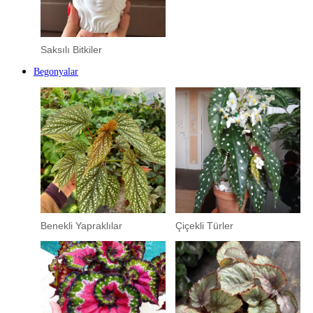
Saksılı Bitkiler
Begonyalar
Benekli Yapraklılar
Çiçekli Türler