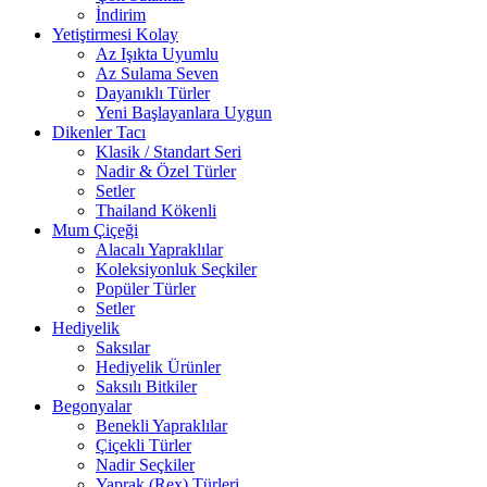
İndirim
Yetiştirmesi Kolay
Az Işıkta Uyumlu
Az Sulama Seven
Dayanıklı Türler
Yeni Başlayanlara Uygun
Dikenler Tacı
Klasik / Standart Seri
Nadir & Özel Türler
Setler
Thailand Kökenli
Mum Çiçeği
Alacalı Yapraklılar
Koleksiyonluk Seçkiler
Popüler Türler
Setler
Hediyelik
Saksılar
Hediyelik Ürünler
Saksılı Bitkiler
Begonyalar
Benekli Yapraklılar
Çiçekli Türler
Nadir Seçkiler
Yaprak (Rex) Türleri