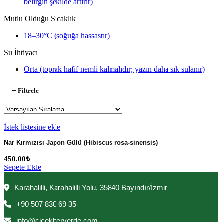
belirgin şekilde artırır)
Mutlu Olduğu Sıcaklık
18–30°C (soğuğa hassastır)
Su İhtiyacı
Orta (toprak hafif nemli kalmalıdır; yazın daha sık sulanır)
Filtrele
İstek listesine ekle
Nar Kırmızısı Japon Gülü (Hibiscus rosa-sinensis)
450.00
₺
Sepete Ekle
Karahalilli, Karahalilli Yolu, 35840 Bayındır/İzmir
+90 507 830 69 35
info@cicekheryerde.com