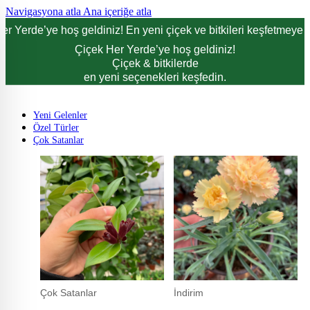
Navigasyona atla
Ana içeriğe atla
er Yerde’ye hoş geldiniz! En yeni çiçek ve bitkileri keşfetmeye d
Çiçek Her Yerde’ye hoş geldiniz!
Çiçek & bitkilerde
en yeni seçenekleri keşfedin.
Yeni Gelenler
Özel Türler
Çok Satanlar
Çok Satanlar
İndirim