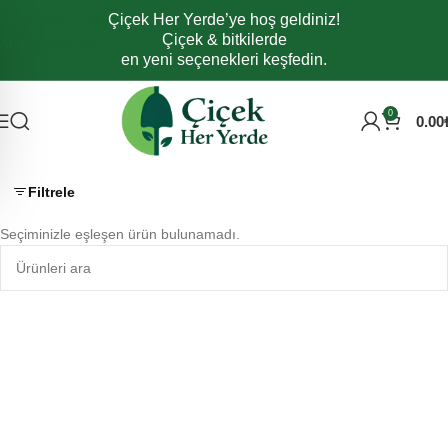
Çiçek Her Yerde’ye hoş geldiniz!
Navigasyona atla
Çiçek & bitkilerde
Ana içeriğe atla
en yeni seçenekleri keşfedin.
0
0.00
Filtrele
Seçiminizle eşleşen ürün bulunamadı.